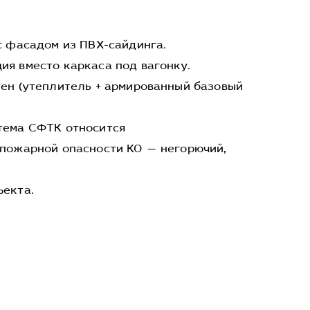
с фасадом из ПВХ-сайдинга.
я вместо каркаса под вагонку.
ен (утеплитель + армированный базовый
тема СФТК относится
 пожарной опасности К0 — негорючий,
ъекта.