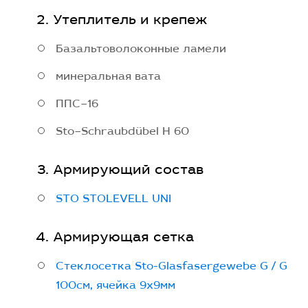
Утеплитель и крепеж
Базальтоволоконные ламели
минеральная вата
ППС–16
Sto–Schraubdübel H 60
Армирующий состав
STO STOLEVELL UNI
Армирующая сетка
Стеклосетка Sto-Glasfasergewebe G / G
100cм, ячейка 9х9мм