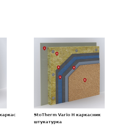
 каркас
StoTherm Vario H каркасник
штукатурка