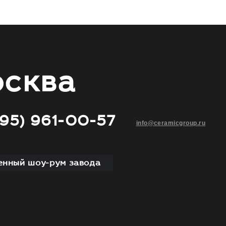
сква
495) 961-00-57
info@ceramicgroup.ru
нный шоу-рум завода