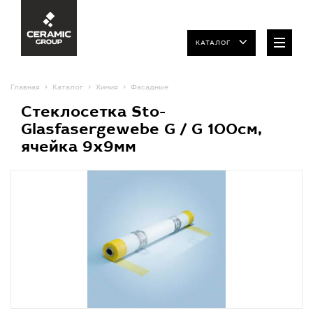
КАТАЛОГ
Главная
Каталог
Химия
Фасадные
Стеклосетка Sto-
Glasfasergewebe G / G 100cм,
ячейка 9х9мм