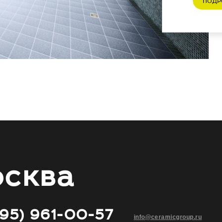
ПОДР
сква
495) 961-00-57
info@ceramicgroup.ru