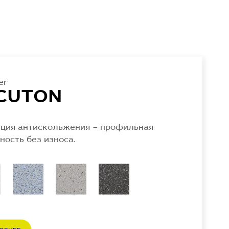
er
CUTON
ция антискольжения – профильная
ность без износа.