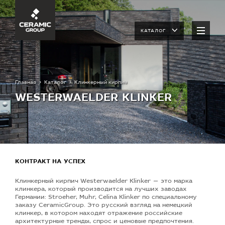
КАТАЛОГ
Главная
Каталог
Клинкерный кирпич
WESTERWAELDER KLINKER
КОНТРАКТ НА УСПЕХ
Клинкерный кирпич Westerwaelder Klinker — это марка
клинкера, который производится на лучших заводах
Германии: Stroeher, Muhr, Celina Klinker по специальному
заказу CeramicGroup. Это русский взгляд на немецкий
клинкер, в котором находят отражение российские
архитектурные тренды, спрос и ценовые предпочтения.