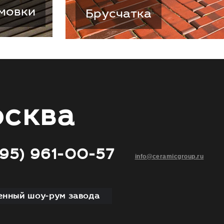
мовки
Брусчатка
сква
495) 961-00-57
info@ceramicgroup.ru
нный шоу-рум завода