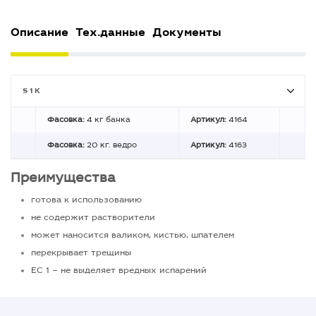
Описание
Тех.данные
Документы
S 1 K
Фасовка:
4 кг банка
Артикул:
4164
Фасовка:
20 кг. ведро
Артикул:
4163
Преимущества
готова к использованию
не содержит растворители
может наносится валиком, кистью, шпателем
перекрывает трещины
EC 1 – не выделяет вредных испарений