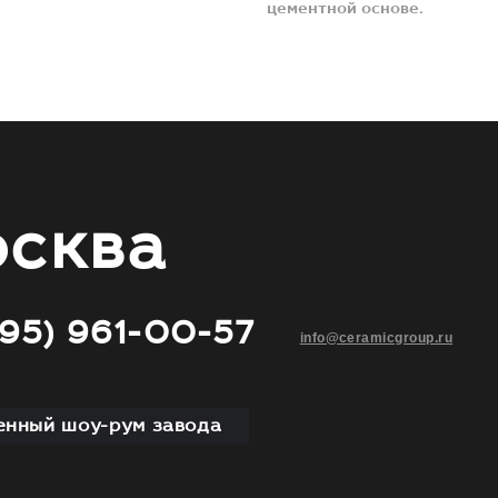
цементной основе.
сква
495) 961-00-57
info@ceramicgroup.ru
нный шоу-рум завода