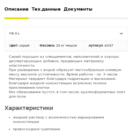
Описание
Тех.данные
Документы
FB 9 L
Цвет:
серый
Фасовка:
25 кг мешок
Артикул:
4087
Серый порошок из спеццементов, наполнителей и хорошо
диспергирующих добавок, придающих материалу
эластичность.
При разведении с водой образует пастообразную клеевую
массу высокой устойчивости. Время работы - ок. 3 часов.
Материал твердеет благодаря гидратации и высыханию.
Благодаря жидкой консистенции возможно полное
приклеивание плитки
без образования пустот, в том числе, крупноформатных плит
для пола.
Характеристики
жидкий раствор с возможностью варьирования
консистенции
превосходное сцепление