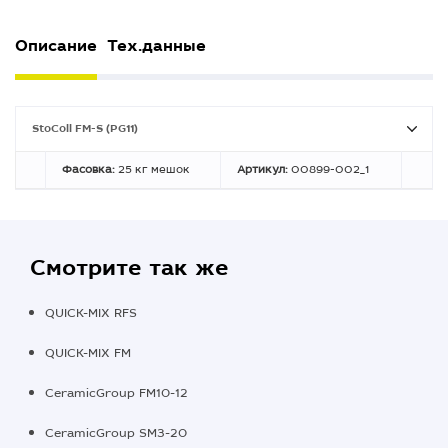
Описание
Тех.данные
StoColl FM-S (PG11)
Фасовка:
25 кг мешок
Артикул:
00899-002_1
Смотрите так же
QUICK-MIX RFS
QUICK-MIX FM
CeramicGroup FM10-12
CeramicGroup SM3-20