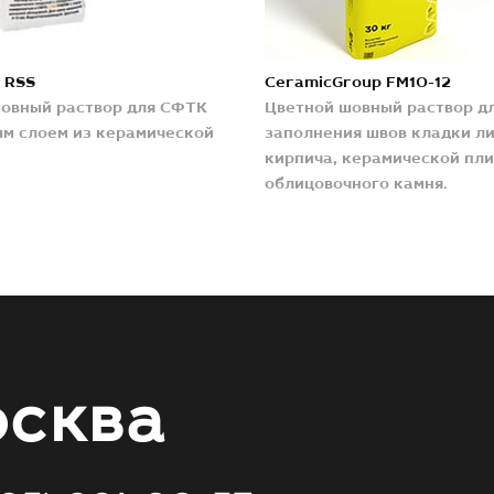
 RSS
CeramicGroup FM10-12
овный раствор для СФТК
Цветной шовный раствор д
м слоем из керамической
заполнения швов кладки л
кирпича, керамической пли
облицовочного камня.
сква