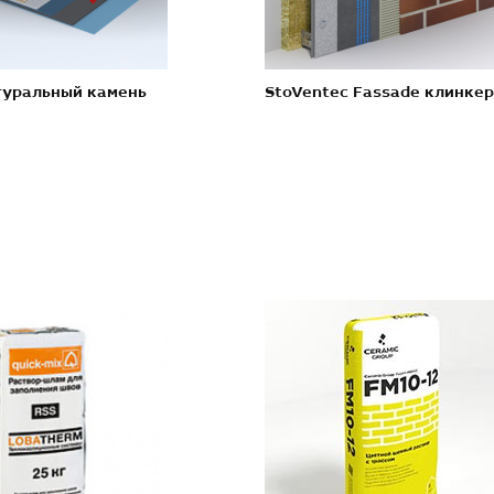
туральный камень
StoVentec Fassade клинкер