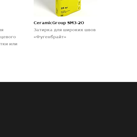
CeramicGroup SM3-20
ля
Затирка для широких швов
ицевого
«Фугенбрайт»
тки или