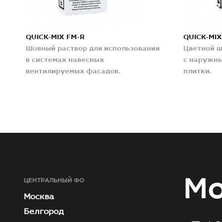
QUICK-MIX FM-R
QUICK-MIX
Шовный раствор для использования
Цветной ш
в системах навесных
с наружны
вентилируемых фасадов.
плитки.
Мо
ЦЕНТРАЛЬНЫЙ ФО
Москва
Белгород