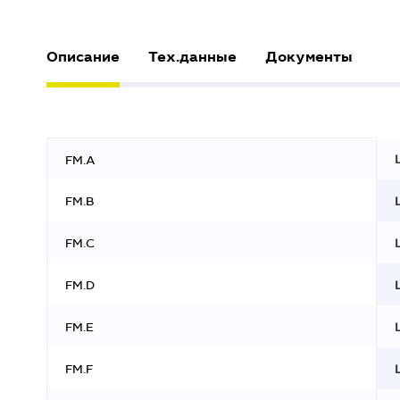
Описание
Тех.данные
Документы
FM.A
FM.B
FM.С
FM.D
FM.E
FM.F