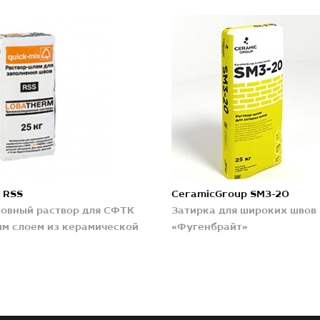
 RSS
CeramicGroup SM3-20
овный раствор для СФТК
Затирка для широких швов
м слоем из керамической
«Фугенбрайт»