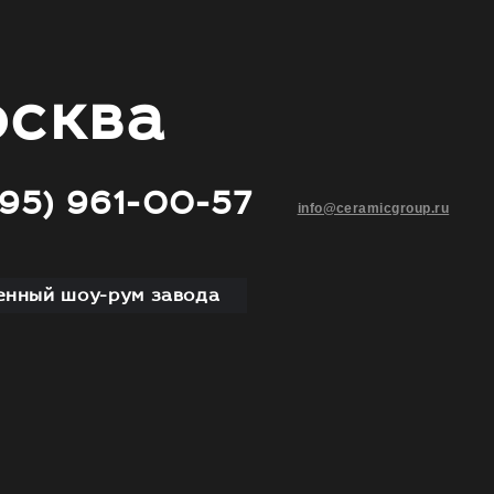
сква
495) 961-00-57
info@ceramicgroup.ru
нный шоу-рум завода