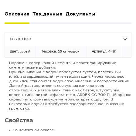
Описание
Тех.данные
Документы
CG 700 Plus
Цвет:
серый
Фасовка:
25 кг мешок
Артикул:
4491
Порошок, содержащий цементы и эластифицирующие
синтетические добавки.
При смешивании с водой образуется густой, пластичный
клей, затвердевающий путем гидратации. Через несколько
дней клей становится водонепроницаемым и погодостойкиим.
Данный раствор имеет высокую адгезию на всех
строительных материалах, таких как бетон, штукатурка,
кирпич, гипс, литой асфальт и т.д. ARDEX CG 700 PLUS прочно
скрепляет строительные материалы друг с другом. В
некоторых случаях требуется предварительное нанесение
грунтовки.
Свойства
на цементной основе