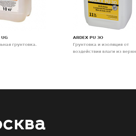
 UG
ARDEX PU 30
ьная грунтовка.
Грунтовка и изоляция от
воздействия влаги из верхн
сква