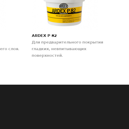
ARDEX P 82
Для предварительного покрытия
его слоя.
гладких, невпитывающих
поверхностей.