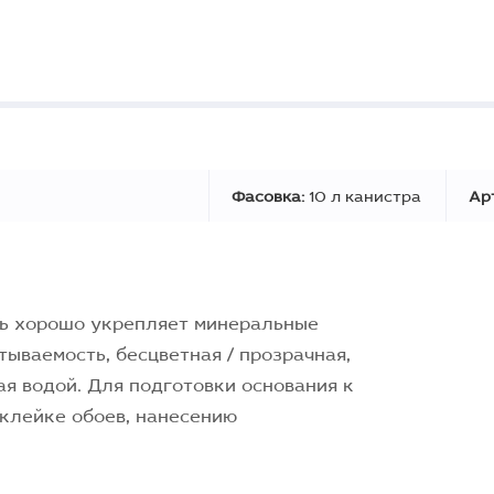
Фасовка:
10 л канистра
Ар
нь хорошо укрепляет минеральные
тываемость, бесцветная / прозрачная,
я водой. Для подготовки основания к
клейке обоев, нанесению