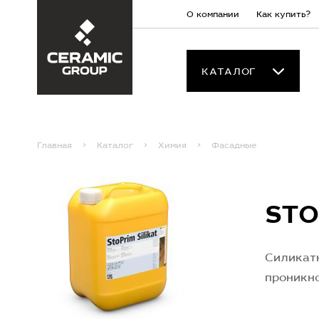
О компании
Как купить?
КАТАЛОГ
Главная
Каталог
Химия
Фасадные
STO
Силикатн
проникно