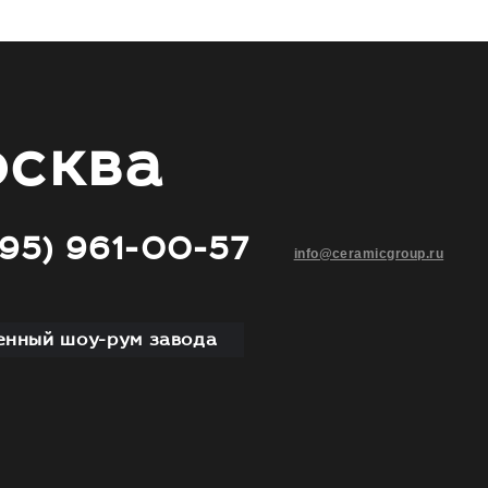
сква
495) 961-00-57
info@ceramicgroup.ru
нный шоу-рум завода