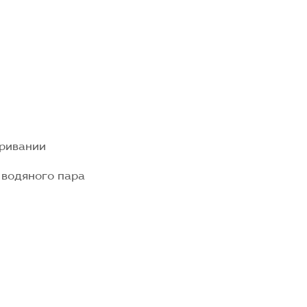
уривании
 водяного пара