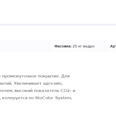
Фасовка:
25 кг ведро
Ар
е промежуточное покрытие. Для
ытий. Увеличивает адгезию,
телем, высокий показатель CO2- и
 колеруется по StoColor System,