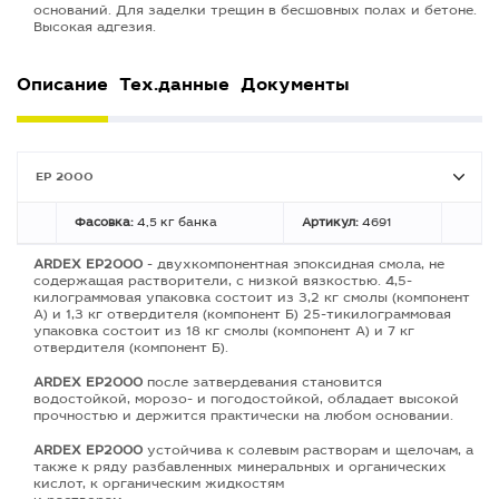
оснований. Для заделки трещин в бесшовных полах и бетоне.
Высокая адгезия.
Описание
Тех.данные
Документы
EP 2000
Фасовка:
4,5 кг банка
Артикул:
4691
ARDEX EP2000
- двухкомпонентная эпоксидная смола, не
содержащая растворители, с низкой вязкостью. 4,5-
килограммовая упаковка состоит из 3,2 кг смолы (компонент
А) и 1,3 кг отвердителя (компонент Б) 25-тикилограммовая
упаковка состоит из 18 кг смолы (компонент А) и 7 кг
отвердителя (компонент Б).
ARDEX EP2000
после затвердевания становится
водостойкой, морозо- и погодостойкой, обладает высокой
прочностью и держится практически на любом основании.
ARDEX EP2000
устойчива к солевым растворам и щелочам, а
также к ряду разбавленных минеральных и органических
кислот, к органическим жидкостям