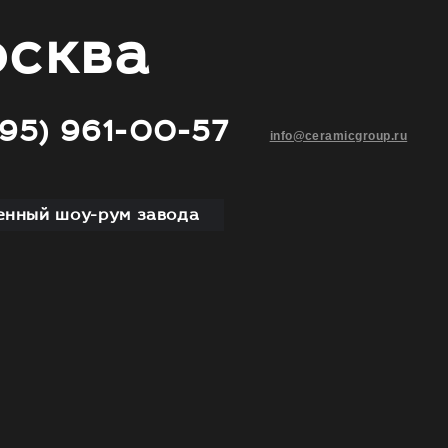
сква
495) 961-00-57
info@ceramicgroup.ru
нный шоу-рум завода