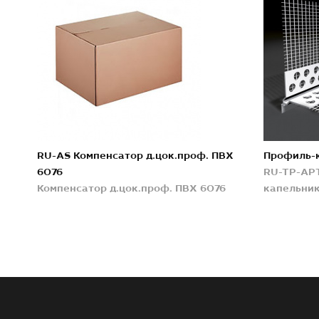
RU-AS Компенсатор д.цок.проф. ПВХ
Профиль-
6076
RU-TP-APT
Компенсатор д.цок.проф. ПВХ 6076
капельник