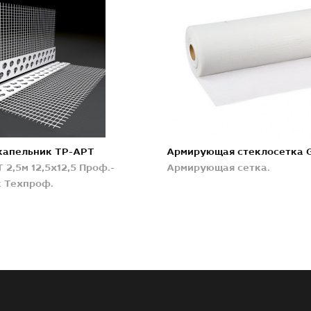
капельник TP-APT
Армирующая стеклосетка 
 2,5м 12,5х12,5 Проф.-
Армирующая сетка.
 Техпроф.