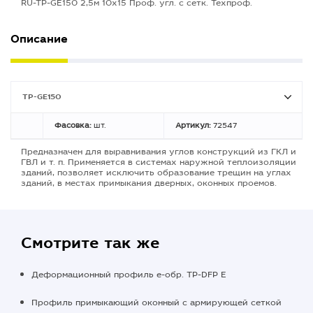
RU-TP-GE150 2,5м 10х15 Проф. угл. с сетк. Техпроф.
Описание
TP-GE150
Фасовка:
шт.
Артикул:
72547
Предназначен для выравнивания углов конструкций из ГКЛ и
ГВЛ и т. п. Применяется в системах наружной теплоизоляции
зданий, позволяет исключить образование трещин на углах
зданий, в местах примыкания дверных, оконных проемов.
Смотрите так же
Деформационный профиль е-обр. TP-DFP E
Профиль примыкающий оконный с армирующей сеткой