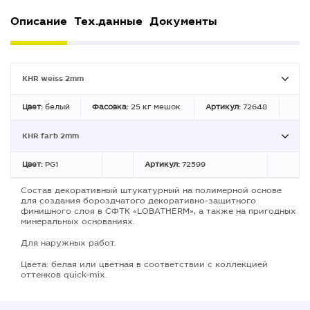
Описание
Тех.данные
Документы
KHR weiss 2mm
Цвет:
белый
Фасовка:
25 кг мешок
Артикул:
72648
KHR farb 2mm
Цвет:
PG1
Артикул:
72599
Состав декоративный штукатурный на полимерной основе
для создания бороздчатого декоративно-защитного
финишного слоя в СФТК «LOBATHERM», а также на пригодных
минеральных основаниях.
Для наружных работ.
Цвета: белая или цветная в соответствии с коллекцией
оттенков quick-mix.