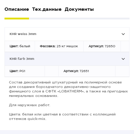
Описание
Тех.данные
Документы
KHR weiss 3mm
Цвет:
белый
Фасовка:
25 кг мешок
Артикул:
72650
KHR farb 3mm
Цвет:
PG1
Артикул:
72651
Состав декоративный штукатурный на полимерной основе
для создания бороздчатого декоративно-защитного
финишного слоя в СФТК «LOBATHERM», а также на пригодных
минеральных основаниях.
Для наружных работ.
Цвета: белая или цветная в соответствии с коллекцией
оттенков quick-mix.