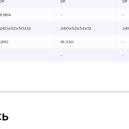
DF
DF
DF
8.964
-
-
240x52x50x12
240x52x52x12
24
7,810
16.330
-
-
-
СЬ