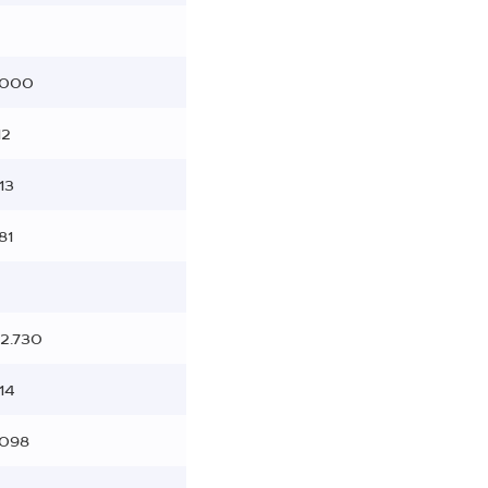
.000
12
13
81
22.730
14
.098