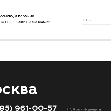
ссылку, и первыми
атьи, и конечно же скидки
сква
495) 961-00-57
info@ceramicgroup.ru