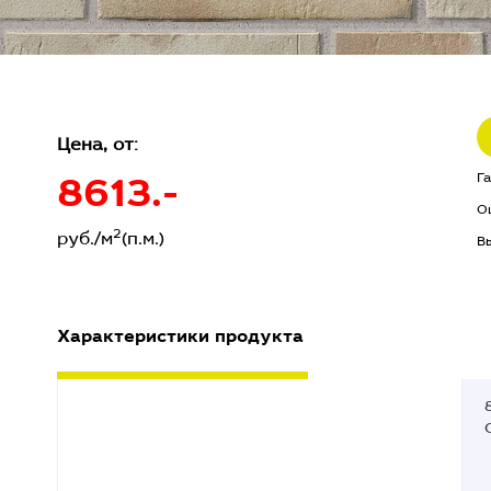
Цена, от:
8613.-
Г
О
2
руб./м
(п.м.)
В
Характеристики продукта