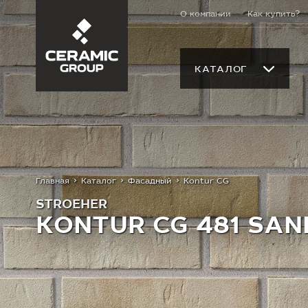
О компании
Как купить?
КАТАЛОГ
Главная
Каталог
Фасадный
Kontur CG
STROEHER
KONTUR CG 481 SA