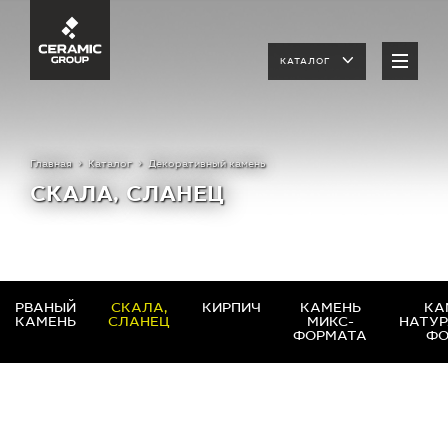
КАТАЛОГ
Главная
Каталог
Декоративный камень
СКАЛА, СЛАНЕЦ
РВАНЫЙ
СКАЛА,
КИРПИЧ
КАМЕНЬ
КА
КАМЕНЬ
СЛАНЕЦ
МИКС-
НАТУ
ФОРМАТА
Ф