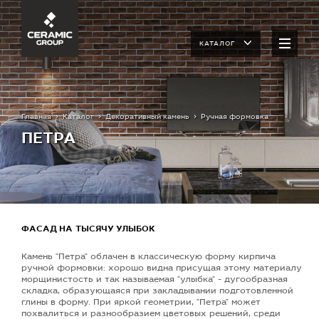
КАТАЛОГ
Главная
Каталог
Декоративный камень
Ручная формовка
ПЕТРА
ФАСАД НА ТЫСЯЧУ УЛЫБОК
Камень "Петра" облачен в классическую форму кирпича
ручной формовки: хорошо видна присущая этому материалу
морщинистость и так называемая "улыбка" - дугообразная
складка, образующаяся при закладывании подготовленной
глины в форму. При яркой геометрии, "Петра" может
похвалиться и разнообразием цветовых решений, среди