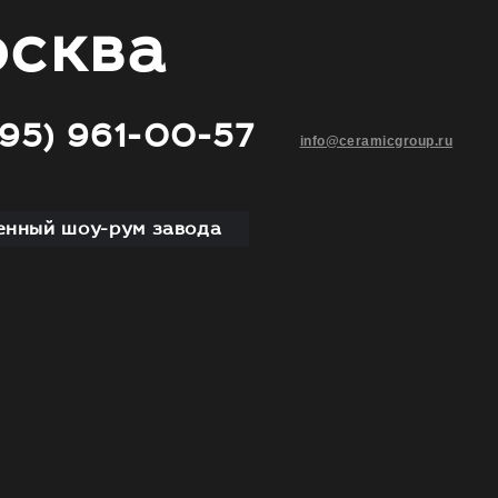
сква
495) 961-00-57
info@ceramicgroup.ru
нный шоу-рум завода