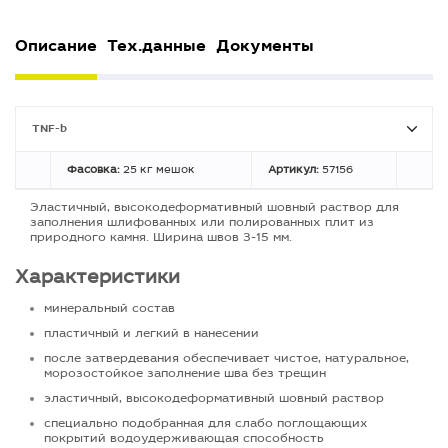
Описание
Тех.данные
Документы
TNF-b
Фасовка:
25 кг мешок
Артикул:
57156
Эластичный, высокодеформативный шовный раствор для
заполнения шлифованных или полированных плит из
природного камня. Ширина швов 3-15 мм.
Характеристики
минеральный состав
пластичный и легкий в нанесении
после затвердевания обеспечивает чистое, натуральное,
морозостойкое заполнение шва без трещин
эластичный, высокодеформативный шовный раствор
специально подобранная для слабо поглощающих
покрытий водоудерживающая способность