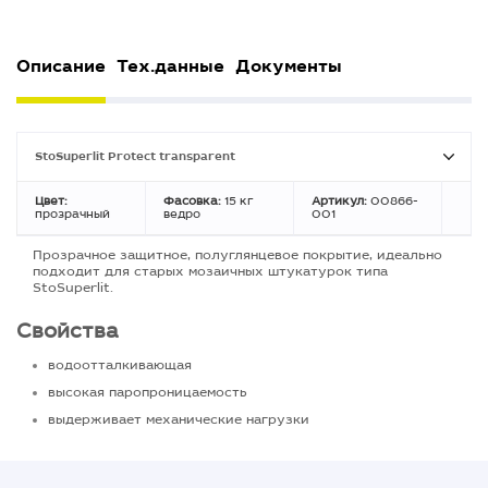
Описание
Тех.данные
Документы
StoSuperlit Protect transparent
Цвет:
Фасовка:
15 кг
Артикул:
00866-
прозрачный
ведро
001
Прозрачное защитное, полуглянцевое покрытие, идеально
подходит для старых мозаичных штукатурок типа
StoSuperlit.
Свойства
водоотталкивающая
высокая паропроницаемость
выдерживает механические нагрузки