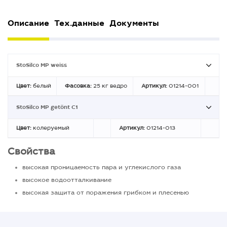
Описание
Тех.данные
Документы
StoSilco MP weiss
Цвет:
белый
Фасовка:
25 кг ведро
Артикул:
01214-001
StoSilco MP getönt C1
Цвет:
колеруемый
Артикул:
01214-013
Свойства
высокая проницаемость пара и углекислого газа
высокое водоотталкивание
высокая защита от поражения грибком и плесенью