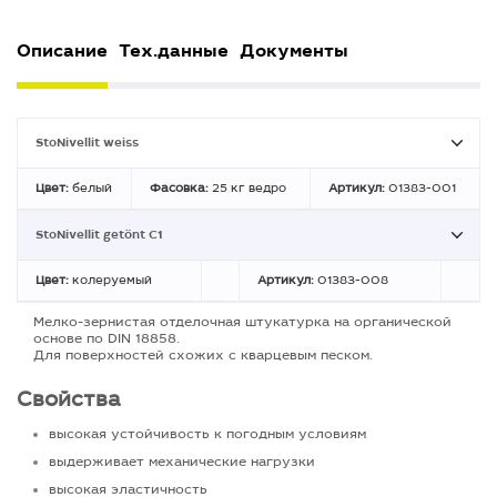
Описание
Тех.данные
Документы
StoNivellit weiss
Цвет:
белый
Фасовка:
25 кг ведро
Артикул:
01383-001
StoNivellit getönt C1
Цвет:
колеруемый
Артикул:
01383-008
Мелко-зернистая отделочная штукатурка на органической
основе по DIN 18858.
Для поверхностей схожих с кварцевым песком.
Свойства
высокая устойчивость к погодным условиям
выдерживает механические нагрузки
высокая эластичность