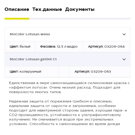
Описание
Тех.данные
Документы
StoColor Lotusan weiss
Цвет:
белый
Фасовка:
12,5 л ведро
Артикул:
03206-064
StoColor Lotusan getönt C1
Цвет:
колеруемый
Артикул:
03206-063
Единственная в мире самоочищающаяся силиконовая краска с
«эффектом лотоса». Очень низкий расход. Подходит для
поверхности многих типов.
Надежная защита от поражения грибком и плесенью,
идеальная защита от сырости и загрязнения, особенно
подходит для наветренной стороны здания, хорошая пара- и
СО2-проницаемость, устойчивость к ультрафиолетовому
излучению. Не смачивается водой при экстремальных
условиях. Способность к самоочищению во время дождя