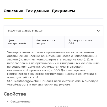
Описание
Тех.данные
Документы
StoArmat Classic S1 natur
Цвет:
Фасовка:
25 кг
Артикул:
00250-
натуральный
ведро
029
Универсальная готовая к применению высокоэластичная
органическая клеяще-армирующая масса с направляющим
зерном (позволяет контролировать толщину слоя). Для
использования на органических и минеральных основаниях,
не содержит цемента. Отличается очень высокой
механической прочностью (до 100 Дж), не горючая.
Применяется в качестве армирующей массы в сочетании с
армирующей сеткой
Sto-Glasfasergewebe. Придаёт всей системе очень высокую
устойчивость к механическим нагрузкам.
Свойства
бесцементная