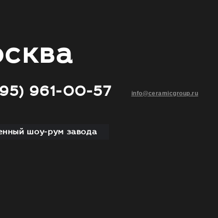
сква
495) 961-00-57
info@ceramicgroup.ru
нный шоу-рум завода