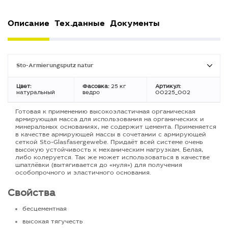
Описание
Тех.данные
Документы
Sto-Armierungsputz natur
Цвет:
Фасовка:
25 кг
Артикул:
натуральный
ведро
00225_002
Готовая к применению высокоэластичная органическая
армирующая масса для использования на органических и
минеральных основаниях, не содержит цемента. Применяется
в качестве армирующей массы в сочетании с армирующей
сеткой Sto-Glasfasergewebe. Придаёт всей системе очень
высокую устойчивость к механическим нагрузкам. Белая,
либо колеруется. Так же может использоваться в качестве
шпатлёвки (вытягивается до «нуля») для получения
особопрочного и эластичного основания.
Свойства
бесцементная
высокая тягучесть