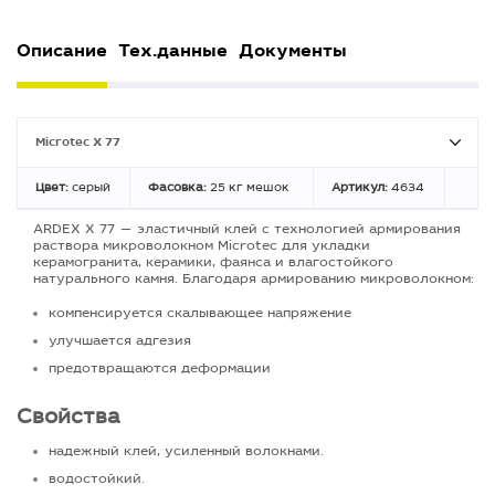
Описание
Тех.данные
Документы
Microtec X 77
Цвет:
серый
Фасовка:
25 кг мешок
Артикул:
4634
ARDEX X 77 — эластичный клей с технологией армирования
раствора микроволокном Microtec для укладки
керамогранита, керамики, фаянса и влагостойкого
натурального камня. Благодаря армированию микроволокном:
компенсируется скалывающее напряжение
улучшается адгезия
предотвращаются деформации
Свойства
надежный клей, усиленный волокнами.
водостойкий.