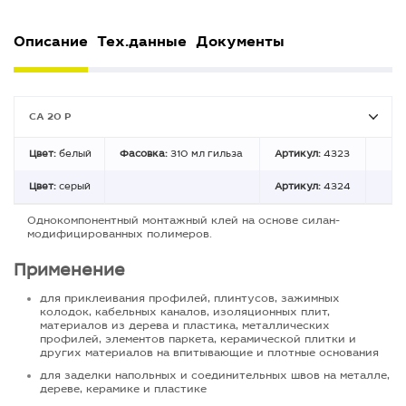
Описание
Тех.данные
Документы
CA 20 P
Цвет:
белый
Фасовка:
310 мл гильза
Артикул:
4323
Цвет:
серый
Артикул:
4324
Однокомпонентный монтажный клей на основе силан-
модифицированных полимеров.
Применение
для приклеивания профилей, плинтусов, зажимных
колодок, кабельных каналов, изоляционных плит,
материалов из дерева и пластика, металлических
профилей, элементов паркета, керамической плитки и
других материалов на впитывающие и плотные основания
для заделки напольных и соединительных швов на металле,
дереве, керамике и пластике