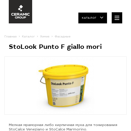
КАТАЛОГ
Главная
Каталог
Химия
Фасадные
StoLook Punto F giallo mori
Мелкая мраморная либо кирпичная мука для тонирования
StoCalce Veneziano и StoCalce Marmorino.