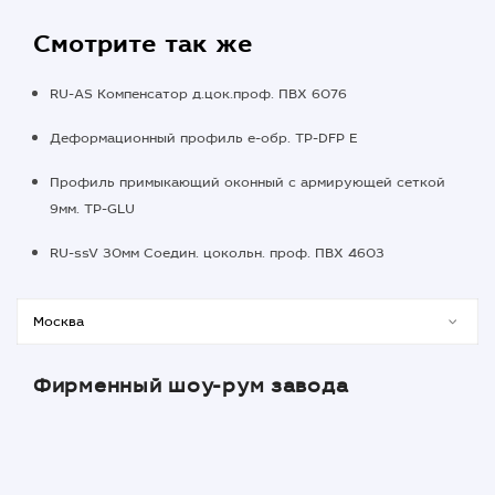
Смотрите так же
RU-AS Компенсатор д.цок.проф. ПВХ 6076
Деформационный профиль е-обр. TP-DFP E
Профиль примыкающий оконный с армирующей сеткой
9мм. TP-GLU
RU-ssV 30мм Соедин. цокольн. проф. ПВХ 4603
Фирменный шоу-рум завода