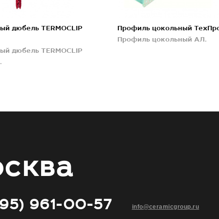
ый дюбель TERMOCLIP
Профиль цокольный ТехПр
Профиль цокольный АЛ.
ый дюбель TERMOCLIP
.
сква
495) 961-00-57
info@ceramicgroup.ru