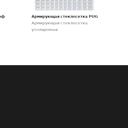
оф
Армирующая стеклосетка PUG
Армирующая стеклосетка
утолщенная.