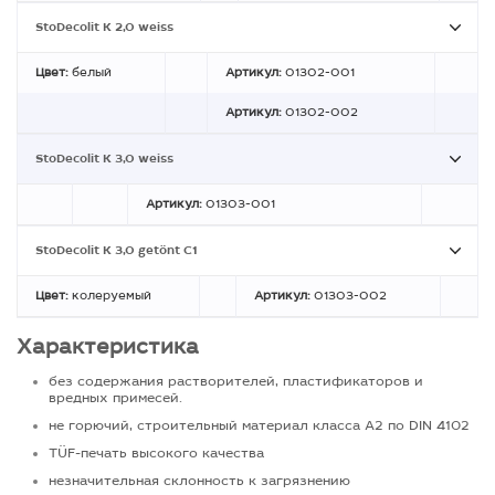
StoDecolit K 2,0 weiss
Цвет:
белый
Артикул:
01302-001
Артикул:
01302-002
StoDecolit K 3,0 weiss
Артикул:
01303-001
StoDecolit K 3,0 getönt C1
Цвет:
колеруемый
Артикул:
01303-002
Характеристика
без содержания растворителей, пластификаторов и
вредных примесей.
не горючий, строительный материал класса А2 по DIN 4102
TÜF-печать высокого качества
незначительная склонность к загрязнению