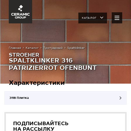
КАТАЛОГ
Главная
Каталог
Тротуарный
Spaltklinker
STROEHER
SPALTKLINKER 316
PATRIZIERROT OFENBUNT
Характеристики
3118 Плитка
ПОДПИСЫВАЙТЕСЬ
НА РАССЫЛКУ