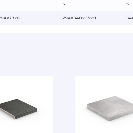
5
5
294x73x8
294x340x35x11
34