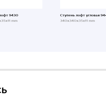
лофт 9430
Ступень лофт угловая 94
x35x11 mm
340x340x35x11 mm
СЬ