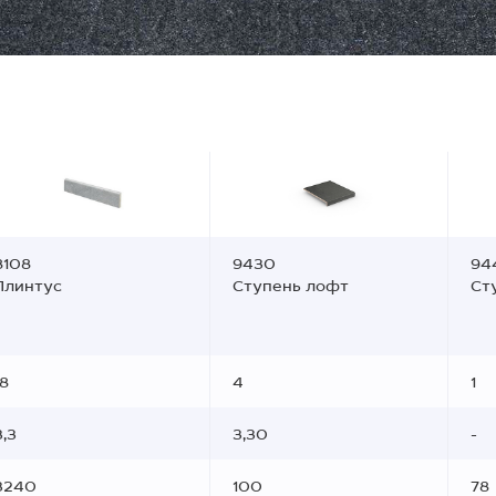
8108
9430
94
Плинтус
Ступень лофт
Ст
18
4
1
3,3
3,30
-
3240
100
78