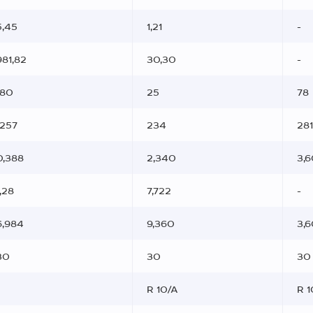
5,45
1,21
-
981,82
30,30
-
180
25
78
1257
234
281
0,388
2,340
3,
1,28
7,722
-
6,984
9,360
3,
30
30
30
R 10/A
R 1