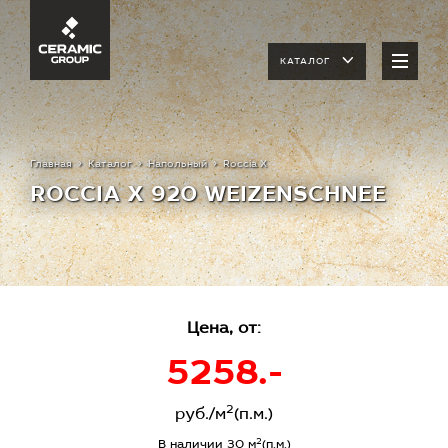
КАТАЛОГ
Главная
Каталог
Напольный
Roccia X
ROCCIA X 920 WEIZENSCHNEE
Цена, от:
5258.-
2
руб./м
(п.м.)
2
В наличии 30 м
(п.м.)