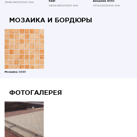
9441
внешний 9010
394x340x35x11 mm
340x340x35x11 mm
157x52x52x10 mm
МОЗАИКА И БОРДЮРЫ
Мозаика 0331
ФОТОГАЛЕРЕЯ