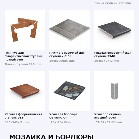
Длина ступени 290 mm
Плинтус для
Плитка с насечкой для
Рядовая флорентийская
флорентийской ступени,
ступеней 8131
ступень 9340
правый 9118
294x300x10 mm
294x340x12 mm
Длина ступени 290 mm
Угловая флорентийская
Угол для бордюра
Угол под ступень,
ступень 9331
0245/RO 01
внешний 9010
345x345x12 mm
120x120x10 mm
157x52x52x10 mm
МОЗАИКА И БОРДЮРЫ