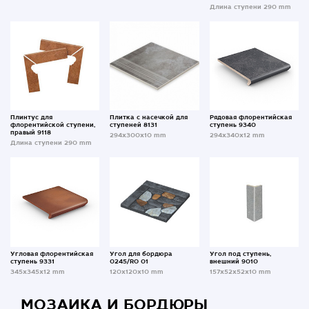
Длина ступени 290 mm
Плинтус для
Плитка с насечкой для
Рядовая флорентийская
флорентийской ступени,
ступеней 8131
ступень 9340
правый 9118
294x300x10 mm
294x340x12 mm
Длина ступени 290 mm
Угловая флорентийская
Угол для бордюра
Угол под ступень,
ступень 9331
0245/RO 01
внешний 9010
345x345x12 mm
120x120x10 mm
157x52x52x10 mm
МОЗАИКА И БОРДЮРЫ