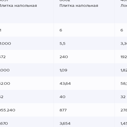
Плитка напольная
Плитка напольная
Ло
1
6
6
11.000
5,5
3,
572
240
192
1.000
1,09
1,8
52.00
43,64
58,
52
40
32
955.240
877
27
1.670
3,654
1,4