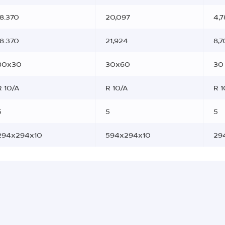
18.370
20,097
4,7
18.370
21,924
8,
30x30
30x60
30
R 10/A
R 10/A
R 1
5
5
5
294x294x10
594x294x10
29