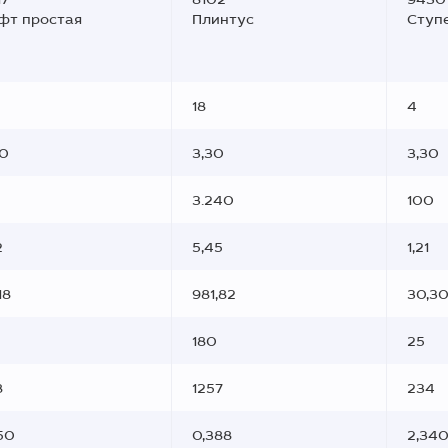
фт простая
Плинтус
Ступ
18
4
30
3,30
3,30
3.240
100
2
5,45
1,21
18
981,82
30,3
180
25
8
1257
234
50
0,388
2,34