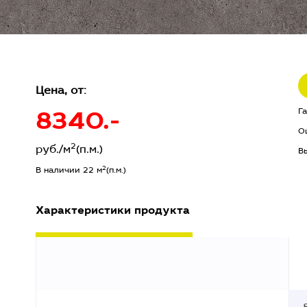
Цена, от:
8340.-
Г
О
2
руб./м
(п.м.)
В
2
В наличии 22 м
(п.м.)
Характеристики продукта