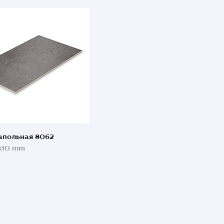
апольная 8062
x10 mm