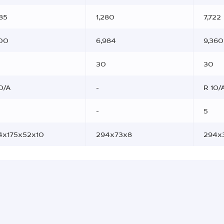
85
1,280
7,722
700
6,984
9,360
30
30
0/A
-
R 10/
-
5
4x175x52x10
294x73x8
294x