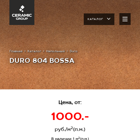
КАТАЛОГ
Главная
Каталог
Напольный
Duro
DURO 804 BOSSA
Цена, от:
1000.-
2
руб./м
(п.м.)
2
В наличии 1 м
(п.м.)