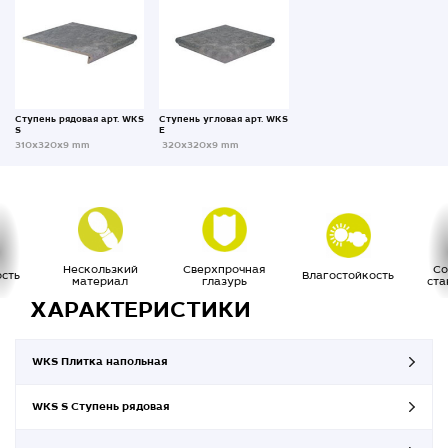
Ступень рядовая арт. WKS
Ступень угловая арт. WKS
S
E
310х320х9 mm
320x320x9 mm
Нескользкий
Сверхпрочная
Со
сть
Влагостойкость
материал
глазурь
ста
ХАРАКТЕРИСТИКИ
WKS Плитка напольная
WKS S Ступень рядовая