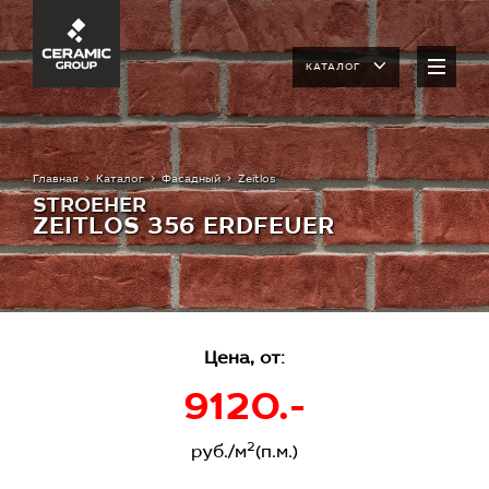
КАТАЛОГ
Главная
Каталог
Фасадный
Zeitlos
STROEHER
ZEITLOS 356 ERDFEUER
Цена, от:
9120.-
2
руб./м
(п.м.)