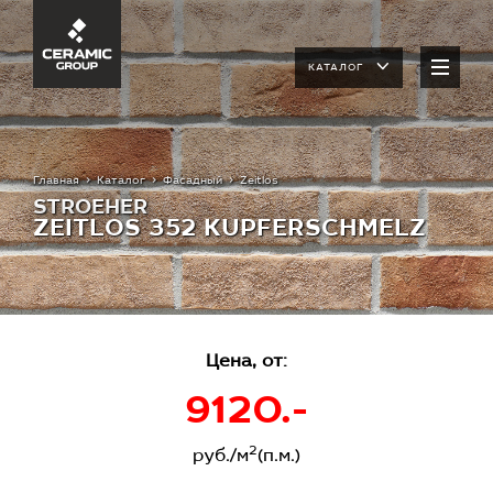
КАТАЛОГ
Главная
Каталог
Фасадный
Zeitlos
STROEHER
ZEITLOS 352 KUPFERSCHMELZ
Цена, от:
9120.-
2
руб./м
(п.м.)