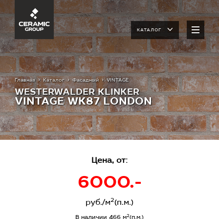
КАТАЛОГ
Главная
Каталог
Фасадный
VINTAGE
WESTERWALDER KLINKER
VINTAGE WK87 LONDON
Цена, от:
6000.-
2
руб./м
(п.м.)
2
В наличии 466 м
(п.м.)