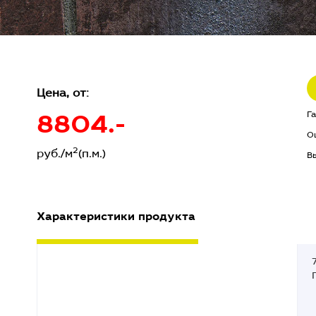
Цена, от:
8804.-
Г
О
2
руб./м
(п.м.)
В
Характеристики продукта