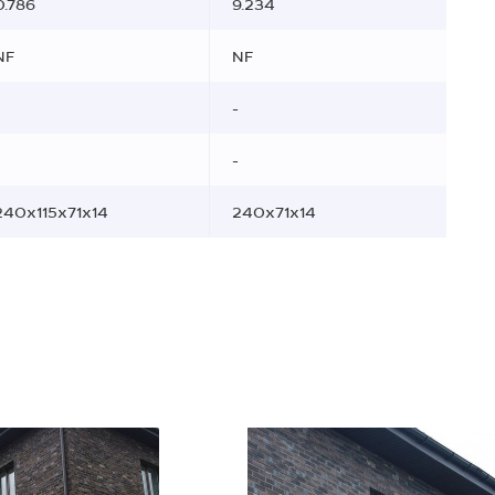
0.786
9.234
NF
NF
-
-
240x115x71x14
240x71x14