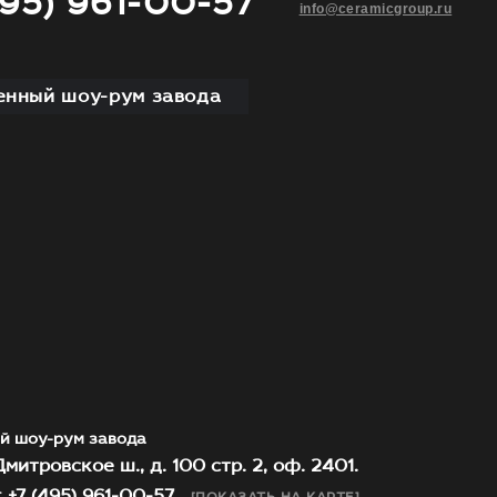
495) 961-00-57
info@ceramicgroup.ru
нный шоу-рум завода
й шоу-рум завода
митровское ш., д. 100 стр. 2, оф. 2401.
 +7 (495) 961-00-57