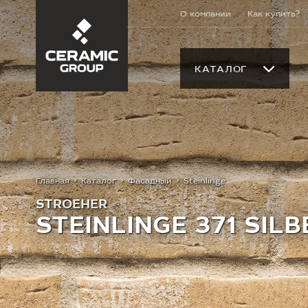
О компании
Как купить?
КАТАЛОГ
Главная
Каталог
Фасадный
Steinlinge
STROEHER
STEINLINGE 371 SIL