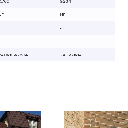
0.786
9.234
NF
NF
-
-
240x115x71x14
240x71x14