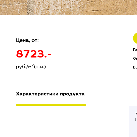
Цена, от:
8723.-
Г
О
2
руб./м
(п.м.)
В
Характеристики продукта